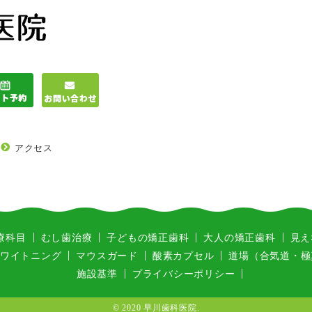
アクセス
療科目
むし歯治療
子どもの矯正歯科
大人の矯正歯科
見え
ワイトニング
マウスガード
酸素カプセル
道場
（合気道・極
施設基準
プライバシーポリシー
© 2020 早川歯科医院.