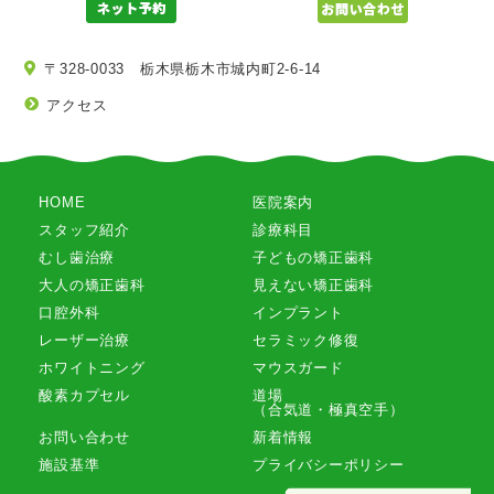
〒328-0033 栃木県栃木市城内町2-6-14
アクセス
HOME
医院案内
スタッフ紹介
診療科目
むし歯治療
子どもの矯正歯科
大人の矯正歯科
見えない矯正歯科
口腔外科
インプラント
レーザー治療
セラミック修復
ホワイトニング
マウスガード
酸素カプセル
道場
（合気道・極真空手）
お問い合わせ
新着情報
施設基準
プライバシーポリシー